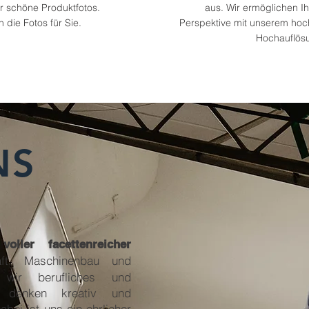
er schöne Produktfotos.
aus. Wir ermöglichen I
 die Fotos für Sie.
Perspektive mit unserem ho
Hochauflös
NS
oller facettenreicher
haft, Maschinenbau und
n wir berufliches und
 denken kreativ und
Dabei ist uns ein ehrlicher