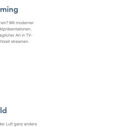
aming
ichen? Mit moderner
ktpräsentationen,
glicher Art in TV-
chtzeit streamen.
ld
der Luft ganz anders