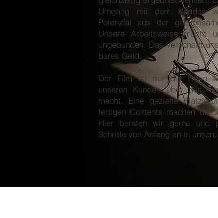
Umgang mit dem Kunden wi
Potenzial aus der gemeinsam
Unsere Arbeitsweise macht u
ungebunden. Das verschafft uns 
bares Geld.
Der Film ist nur die halbe M
unseren Kunden über das, was
macht. Eine gezielte Platzier
fertigen Contents machen das 
Hier beraten wir gerne und p
Schritte von Anfang an in unsere