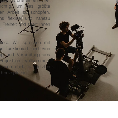
chtig, um das größte
en Arbeit zu schöpfen.
ns flexibel und nahezu
Freiheit und spart Ihnen
iete. Wir sprechen mit
 funktioniert und Sinn
ung und Verbreitung des
Projekt erst vollkommen.
lanen auch die letzten
 Konzepte ein.