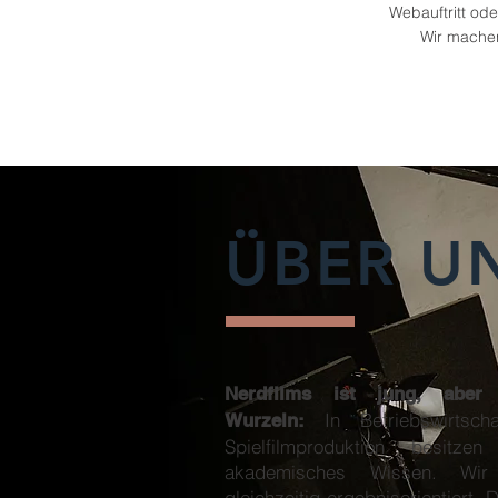
Webauftritt od
Wir machen
ÜBER U
Nerdfilms ist jung, aber v
In Betriebswirtsc
Wurzeln:
Spielfilmproduktion besitze
akademisches Wissen. Wir
gleichzeitig ergebnisorientiert. 